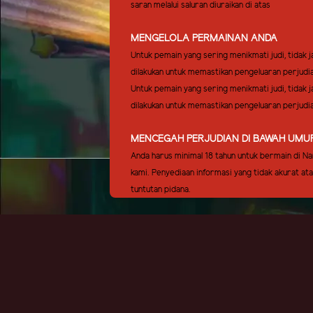
saran melalui saluran diuraikan di atas
MENGELOLA PERMAINAN ANDA
Untuk pemain yang sering menikmati judi, tida
dilakukan untuk memastikan pengeluaran perjudia
Untuk pemain yang sering menikmati judi, tida
dilakukan untuk memastikan pengeluaran perjudia
MENCEGAH PERJUDIAN DI BAWAH UMU
Anda harus minimal 18 tahun untuk bermain di N
kami. Penyediaan informasi yang tidak akurat at
tuntutan pidana.