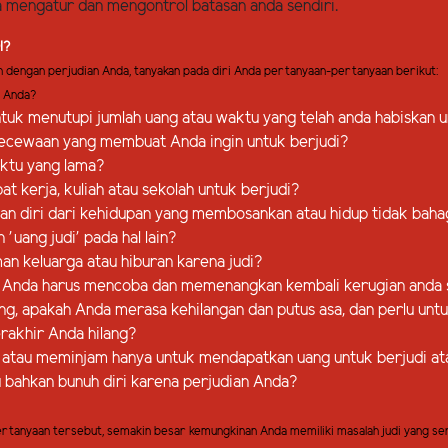
mengatur dan mengontrol batasan anda sendiri.
I?
 dengan perjudian Anda, tanyakan pada diri Anda pertanyaan-pertanyaan berikut:
n Anda?
uk menutupi jumlah uang atau waktu yang telah anda habiskan u
kecewaan yang membuat Anda ingin untuk berjudi?
aktu yang lama?
at kerja, kuliah atau sekolah untuk berjudi?
kan diri dari kehidupan yang membosankan atau hidup tidak baha
uang judi' pada hal lain?
an keluarga atau hiburan karena judi?
sa Anda harus mencoba dan memenangkan kembali kerugian anda
ang, apakah Anda merasa kehilangan dan putus asa, dan perlu unt
erakhir Anda hilang?
 atau meminjam hanya untuk mendapatkan uang untuk berjudi at
 bahkan bunuh diri karena perjudian Anda?
tanyaan tersebut, semakin besar kemungkinan Anda memiliki masalah judi yang ser