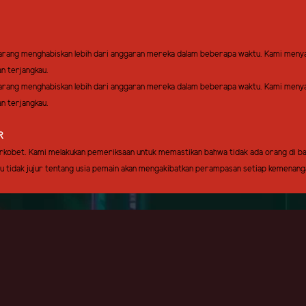
k jarang menghabiskan lebih dari anggaran mereka dalam beberapa waktu. Kami men
n terjangkau.
k jarang menghabiskan lebih dari anggaran mereka dalam beberapa waktu. Kami men
n terjangkau.
R
arkobet. Kami melakukan pemeriksaan untuk memastikan bahwa tidak ada orang di ba
au tidak jujur tentang usia pemain akan mengakibatkan perampasan setiap kemenanga