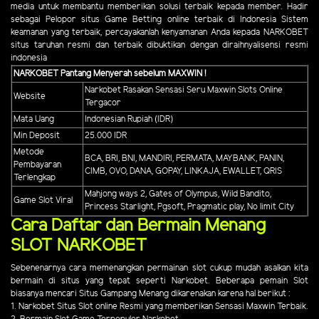
media untuk membantu memberikan solusi terbaik kepada member. Hadir
sebagai Pelopor situs Game Betting online terbaik di Indonesia Sistem
keamanan yang terbaik, percayakanlah kenyamanan Anda kepada NARKOBET
situs taruhan resmi dan terbaik dibuktikan dengan diraihnyalisensi resmi
indonesia
NARKOBET Pantang Menyerah sebelum MAXWIN !
Narkobet Rasakan Sensasi Seru Maxwin Slots Online
Website
Tergacor
Mata Uang
Indonesian Rupiah (IDR)
Min Deposit
25.000 IDR
Metode
BCA, BRI, BNI, MANDIRI, PERMATA, MAYBANK, PANIN,
Pembayaran
CIMB, OVO, DANA, GOPAY, LINKAJA, EWALLET, QRIS
Terlengkap
Mahjong ways 2, Gates of Olympus, Wild Bandito,
Game Slot Viral
Princess Starlight, Pgsoft, Pragmatic play, No limit City
Cara Daftar dan Bermain Menang
SLOT NARKOBET
Sebenenarnya cara memenangkan permainan slot cukup mudah asalkan kita
bermain di situs yang tepat seperti Narkobet. Beberapa pemain Slot
biasanya mencari Situs Gampang Menang dikarenakan karena hal berikut :
1. Narkobet Situs Slot online Resmi yang memberikan Sensasi Maxwin Terbaik.