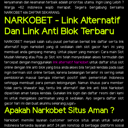
kenyamanan dan keamanan terbaik adalah prioritas utama. Ingin Uang Lebih ?
Warga +62 indonesia wajib merapat. Segera bergabung bersama
NARKOBET klik DAFTAR SEKARANG.
NARKOBET - Link Alternatif
Dan Link Anti Blok Terbaru
NARKOBET menjadi salah satu pusat perhatian berkat link daftar serta link
alternatif login narkobet yang di sediakan oleh slot gacor hari ini yang
membuat anda gampang menang. Untuk player yang mencari Cara main Slot
Mudah Menang atau Pola Jp Slot. kini telah menyediakan akses termudah dan
tercepat dengan menggunakan
link alternatif Narkobet
untuk daftar situs slot
online dengan link anti blok yang bisa anda akses bila terjadi kendala pada saat
ingin bermain slot online terbaik, karena belakangan terakhir ini sering sekali
pemblokiran massal berupa internet positif oleh pemerintah Indonesia
sehingga membuat para pemain kebingungan. Namun khusus para member
tidak perlu khawatir lagi, tentu link alternatif dan link anti blok Narkobet
dipastikan aman tanpa kendala. Gunakan link login dan daftar resmi dari kami
ini untuk mengakses permainan yang di sediakan. Ayo segera daftar slot
gacor hari ini dan buat akunmu sekarang juga!>
Apakah Narkobet Situs Aman ?
Narkobet memiliki layanan customer service situs aman untuk seluruh
Indonesia tersedia layanan aktif 24 jam nonstop di berbagai platform sosial