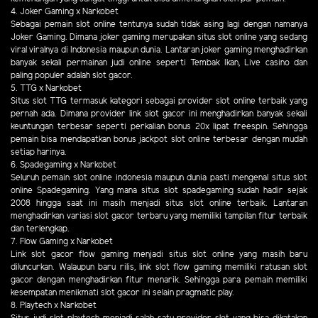
4. Joker Gaming x Narkobet
Sebagai pemain slot online tentunya sudah tidak asing lagi dengan namanya
Joker Gaming. Dimana joker gaming merupakan situs slot online yang sedang
viral viralnya di Indonesia maupun dunia. Lantaran joker gaming menghadirkan
banyak sekali permainan judi online seperti Tembak Ikan, Live casino dan
paling populer adalah slot gacor.
5. TTG x Narkobet
Situs slot TTG termasuk kategori sebagai provider slot online terbaik yang
pernah ada. Dimana provider link slot gacor ini menghadirkan banyak sekali
keuntungan terbesar seperti perkalian bonus 20x lipat freespin. Sehingga
pemain bisa mendapatkan bonus jackpot slot online terbesar dengan mudah
setiap harinya.
6. Spadegaming x Narkobet
Seluruh pemain slot online indonesia maupun dunia pasti mengenal situs slot
online Spadegaming. Yang mana situs slot spadegaming sudah hadir sejak
2008 hingga saat ini masih menjadi situs slot online terbaik. Lantaran
menghadirkan variasi slot gacor terbaru yang memiliki tampilan fitur terbaik
dan terlengkap.
7. Flow Gaming x Narkobet
Link slot gacor flow gaming menjadi situs slot online yang masih baru
diluncurkan. Walaupun baru rilis, link slot flow gaming memiliki ratusan slot
gacor dengan menghadirkan fitur menarik. Sehingga para pemain memiliki
kesempatan menikmati slot gacor ini selain pragmatic play.
8. Playtech x Narkobet