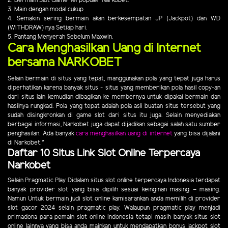
2. Bermain Slot Game Terpopuler Narkobet.
3. Main dengan modal cukup
4. Semakin sering bermain akan berkesempatan JP (Jackpot) dan WD
(WITHDRAW) nya Setiap hari.
5. Pantang Menyerah Sebelum Maxwin.
Cara Menghasilkan Uang di Internet
bersama
NARKOBET
Selain bermain di situs yang tepat, manggunakan pola yang tepat juga harus
diperhatikan karena banyak situs - situs yang memberikan pola hasil copy-an
dari situs lain kemudian dibagikan ke membernya untuk dipakai bermain dan
hasilnya rungkad. Pola yang tepat adalah pola asli buatan situs tersebut yang
sudah disingkronkan di game slot dari situs itu juga. Selain menyediakan
berbagai informasi, Narkobet juga dapat dijadikan sebagai salah satu sumber
penghasilan. Ada banyak
cara menghasilkan uang di internet
yang bisa dijalani
di Narkobet.”
Daftar 10 Situs Link Slot Online Terpercaya
Narkobet
Selain Pragmatic Play Didalam situs slot online terpercaya Indonesia terdapat
banyak provider slot yang bisa dipilih sesuai keinginan masing – masing.
Namun Untuk bermain judi slot online kamisarankan anda memilih di provider
slot gacor 2024 selain pragmatic play. Walaupun pragmatic play menjadi
primadona para pemain slot online Indonesia tetapi masih banyak situs slot
online lainnya yang bisa anda mainkan untuk mendapatkan bonus jackpot slot