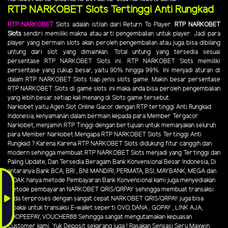
RTP NARKOBET Slots Tertinggi Anti Rungkad
RTP NARKOBET
Slots adalah istilah dari Return To Player.
RTP NARKOBET
Slots
sendiri memiliki makna atau arti pengembalian untuk player. Jadi para
player yang bermain slots akan peroleh pengembalian atau juga bisa dibilang
untung dari slot yang dimainkan. Total untung yang tersedia sesuai
persentase RTP NARKOBET Slots ini. RTP NARKOBET Slots memiliki
persentase yang cukup besar, yaitu 90% hingga 99%. Ini menjadi aturan di
dalam RTP NARKOBET Slots tiap jenis slots game. Makin besar persentase
RTP NARKOBET Slots di game slots ini maka anda bisa peroleh pengembalian
yang lebih besar setiap kali menang di Slots game tersebut.
Narkobet yaitu Agen Slot Online Gacor dengan RTP tertinggi Anti Rungkad
Indonesia, kenyamanan dalam bermain kepada para Member Tergacor
Narkobet, menjamin RTP Tinggi dengan bertujuan untuk memanjakan seluruh
para Member Narkobet.Mengapa RTP NARKOBET Slots Tertinggi Anti
Rungkad ? Karena Karena RTP NARKOBET Slots didukung fitur canggih dan
modern sehingga membuat RTP NARKOBET Slots menjadi yang Tertinggi dan
Paling Update, Dan Tersedia Beragam Bank Konvensional Besar Indonesia, Di
antaranya Bank BCA, BRI , BNI MANDIRI, PERMATA, BSI, MAYBANK, MEGA dan
TIDAK hanya metode Pembayaran Bank Konvensional kami juga menyediakan
metode pembayaran NARKOBET QRIS/QRPAY sehingga membuat transaksi
anda terproses dengan sangat cepat NARKOBET QRIS/QRPAY juga bisa
dipakai untuk transaksi E-wallet seperti OVO, DANA , GOPAY , LINK AJA,
SHOPEEPAY, VOUCHER88 Sehingga sangat mengutamakan kepuasan
Customer kami. Yuk Deposit sekarang juga ! Rasakan Sensasi Seru Maxwin