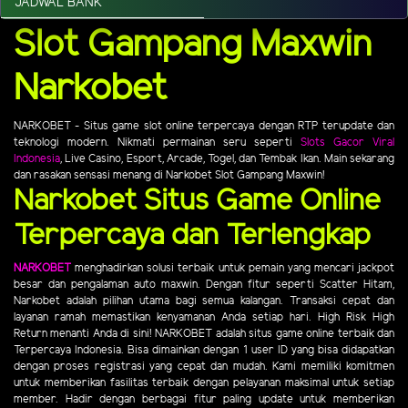
JADWAL BANK
Slot Gampang Maxwin
Narkobet
NARKOBET - Situs game slot online terpercaya dengan RTP terupdate dan
teknologi modern. Nikmati permainan seru seperti
Slots Gacor Viral
Indonesia
, Live Casino, Esport, Arcade, Togel, dan Tembak Ikan. Main sekarang
dan rasakan sensasi menang di Narkobet Slot Gampang Maxwin!
Narkobet Situs Game Online
Terpercaya dan Terlengkap
NARKOBET
menghadirkan solusi terbaik untuk pemain yang mencari jackpot
besar dan pengalaman auto maxwin. Dengan fitur seperti Scatter Hitam,
Narkobet adalah pilihan utama bagi semua kalangan. Transaksi cepat dan
layanan ramah memastikan kenyamanan Anda setiap hari. High Risk High
Return menanti Anda di sini! NARKOBET adalah situs game online terbaik dan
Terpercaya Indonesia. Bisa dimainkan dengan 1 user ID yang bisa didapatkan
dengan proses registrasi yang cepat dan mudah. Kami memiliki komitmen
untuk memberikan fasilitas terbaik dengan pelayanan maksimal untuk setiap
member. Hadir dengan berbagai fitur paling update untuk memberikan