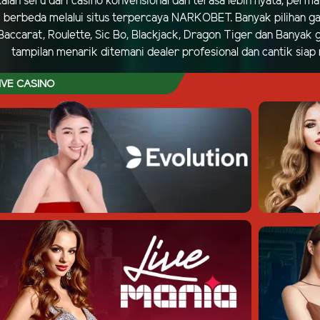
kalah seru dari casino konvensional dan terasa lebih nyata, perm
berbeda melalui situs terpercaya NARKOBET. Banyak pilihan gam
Baccarat, Roulette, Sic Bo, Blackjack, Dragon Tiger dan Banyak 
tampilan menarik ditemani dealer profesional dan cantik sia
IVE CASINO