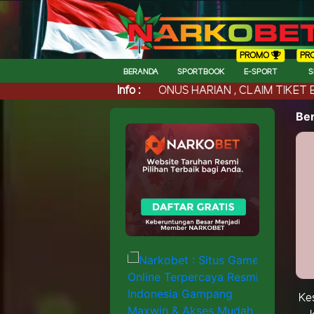
PROMO
PR
BERANDA
SPORTBOOK
E-SPORT
S
S HARIAN , CLAIM TIKET EMAS ANDA SETIAP HARI MINGGU 
Info :
Be
Ke